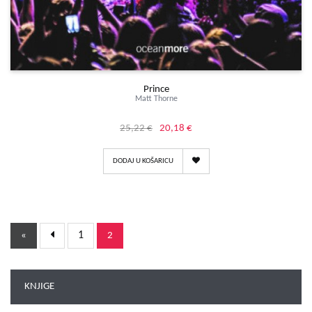
Prince
Matt Thorne
25,22 €
20,18 €
DODAJ U KOŠARICU
1
«
2
KNJIGE