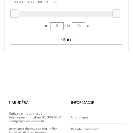
FILTRIRAJ PROIZVODE PO CIJENI:
od
do
€
Filtriraj
NARUDŽBA
INFORMACIJE
Knjige se mogu naručiti
telefonom ili mailom 01 3041854
Opći uvjeti
/ lidija@oceanmore.hr
Besplatna dostava za narudžbe
Pravila privatnosti
iznad 40 EUR za Hrvatsku