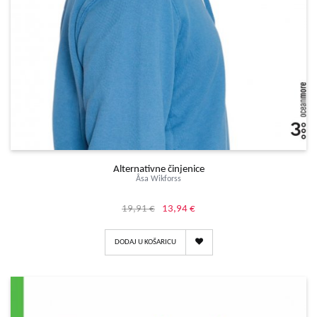
Alternativne činjenice
Åsa Wikforss
19,91 €
13,94 €
DODAJ U KOŠARICU