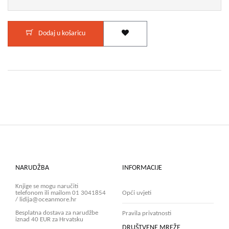
Dodaj u košaricu
NARUDŽBA
INFORMACIJE
Knjige se mogu naručiti
telefonom ili mailom 01 3041854
Opći uvjeti
/ lidija@oceanmore.hr
Besplatna dostava za narudžbe
Pravila privatnosti
iznad 40 EUR za Hrvatsku
DRUŠTVENE MREŽE