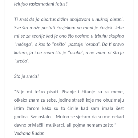
lelujao raskomadani fetus?
Ti znaš da ja abortus držim ubojstvom u nužnoj obrani.
Sve što može postati čovjekom po meni je čovjek. Jebe
mi se za teorije kad je ono što nosimo u trbuhu skupina
“nečega”, a kad to “nešto” postaje “osoba”. Da ti pravo
kažem, ja i ne znam što je “osoba”, a ne znam ni što je
“sreća”.
Što je sreća?
“Nije mi teško pisati. Pisanje i čitanje su za mene,
otkako znam za sebe, jedine strasti koje me obuzimaju
istim žarom kako su to činile kad sam imala šest
godina. Sve ostalo... Mutno se sjećam da su me nekad
davno privlačili muškarci, ali pojma nemam zašto.”
Vedrana Rudan