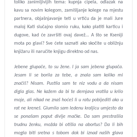
toliko zanimljivijih tema: kupnja cipela, odlazak na
kavu sa novim kolegom, zamišljanje kolege na mjestu
partnera, objašnjavanje teti u vrtiću da je mali Jure
maloj Kati slučajno slomio ruku, kako platiti karticu i
dugove, kad će završiti ovaj davež... A što se Kseniji
mota po glavi? Sve ćete saznati ako skočite u obližnju
knjižaru ili naručite knjigu direktno od nas.
Jebene glupače, to su žene. I ja sam jebena glupača.
Jesam li se borila za tebe, a znala sam koliko mi
značiš? Nisam. Pustila sam te niz vodu a da nisam
digla glas. Ne kažem da bi te dernjava vratila u krilo
moje, ali nikad ne znaš hoćeš li u ratu pobijediti ako u
rat ne kreneš. Glumila sam ledenu kraljicu umjesto da
se ponašam poput divlje mačke. Da sam prestrašila
trudnu ženku, možda bi otišla na abortus? Da li bih
mogla biti sretna s tobom dok bi iznad naših glava