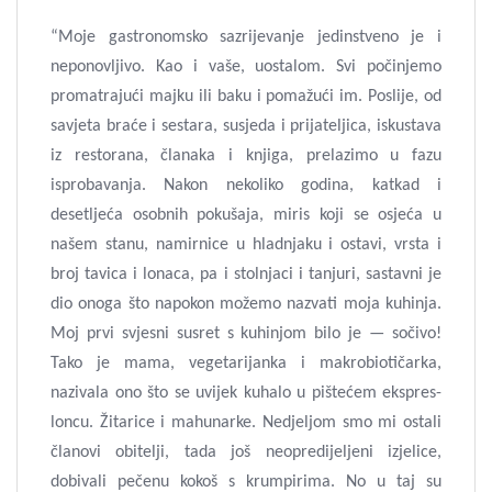
“Moje gastronomsko sazrijevanje jedinstveno je i
neponovljivo. Kao i vaše, uostalom. Svi počinjemo
promatrajući majku ili baku i pomažući im. Poslije, od
savjeta braće i sestara, susjeda i prijateljica, iskustava
iz restorana, članaka i knjiga, prelazimo u fazu
isprobavanja. Nakon nekoliko godina, katkad i
desetljeća osobnih pokušaja, miris koji se osjeća u
našem stanu, namirnice u hladnjaku i ostavi, vrsta i
broj tavica i lonaca, pa i stolnjaci i tanjuri, sastavni je
dio onoga što napokon možemo nazvati moja kuhinja.
Moj prvi svjesni susret s kuhinjom bilo je — sočivo!
Tako je mama, vegetarijanka i makrobiotičarka,
nazivala ono što se uvijek kuhalo u pištećem ekspres-
loncu. Žitarice i mahunarke. Nedjeljom smo mi ostali
članovi obitelji, tada još neopredijeljeni izjelice,
dobivali pečenu kokoš s krumpirima. No u taj su