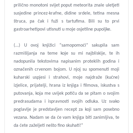
prilično monotoni svijet poput meteorita znale uletjeti
susjedine princez-krafne, didine srdele, tetina mesna
štruca, pa čak i fuži s tartufima. Bili su to prvi
gastroarhetipovi utisnuti u moje osjetilne pupoljke.
(...) U ovoj knjižici “samopomoći” sakupila sam
razmišljanja na teme koje su mi najbliskije, te ih
nadopunila tekstovima napisanim proteklih godina i
označenih crvenom bojom. U njoj su spomenuti moji
kuharski uspjesi i strahovi, moje najdraže (kućne)
izjelice, prijatelji, hrana iz knjiga i filmova, iskustva s
putovanja, koja me uvijek potiču da se pitam o svojim
predrasudama i ispravnosti svojih odluka. Uz svako
poglavlje je predstavljen recept za koji sam posebno
vezana. Nadam se da će vam knjiga biti zanimljiva, te
da ćete zaželjeti nešto fino skuhati!“