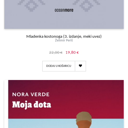
Mladenka kostonoga (3. izdanje, meki uvez)
Želimir Periš
22,00 €
19,80 €
DODAJ U KOŠARICU