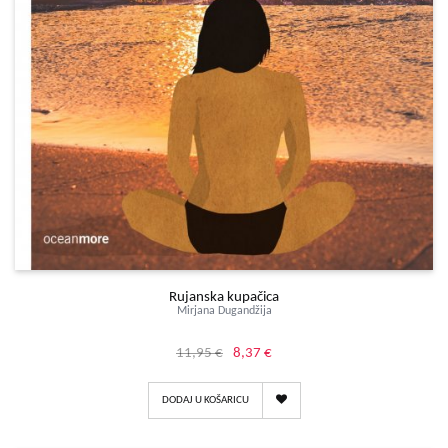
Rujanska kupačica
Mirjana Dugandžija
11,95 €
8,37 €
DODAJ U KOŠARICU