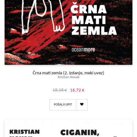
Črna mati zemla (2. izdanje, meki uvez)
Kristian Novak
18,58 €
16,72 €
POŠALJI UPIT