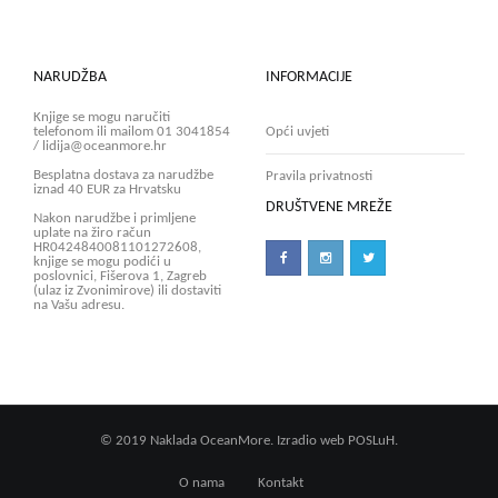
NARUDŽBA
INFORMACIJE
Knjige se mogu naručiti
telefonom ili mailom 01 3041854
Opći uvjeti
/ lidija@oceanmore.hr
Besplatna dostava za narudžbe
Pravila privatnosti
iznad 40 EUR za Hrvatsku
DRUŠTVENE MREŽE
Nakon narudžbe i primljene
uplate na žiro račun
HR0424840081101272608,
knjige se mogu podići u
poslovnici, Fišerova 1, Zagreb
(ulaz iz Zvonimirove) ili dostaviti
na Vašu adresu.
© 2019 Naklada OceanMore. Izradio web
POSLuH.
O nama
Kontakt