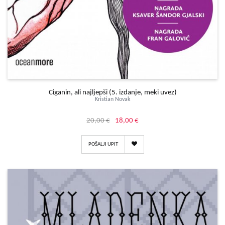
Ciganin, ali najljepši (5. izdanje, meki uvez)
Kristian Novak
20,00 €
18,00 €
POŠALJI UPIT