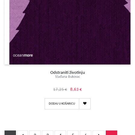
Odstraniti životinju
Slađana Bukovac
17,25 €
8,63 €
DODAJ U KOŠARICU