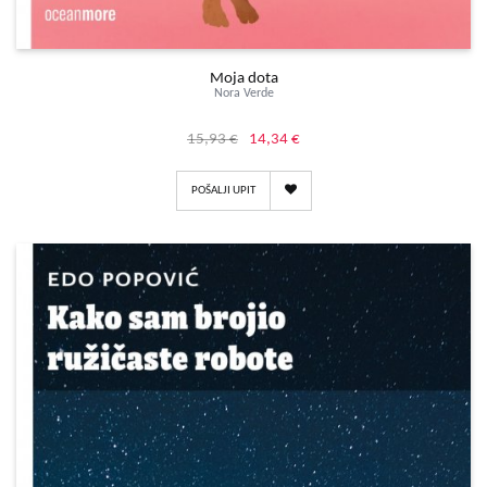
Moja dota
Nora Verde
15,93 €
14,34 €
POŠALJI UPIT